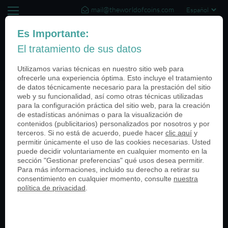
mail@theworldofcoins.com
+44 (20) 35140188
Es Importante:
El tratamiento de sus datos
(0)
Utilizamos varias técnicas en nuestro sitio web para
ofrecerle una experiencia óptima. Esto incluye el tratamiento
de datos técnicamente necesario para la prestación del sitio
web y su funcionalidad, así como otras técnicas utilizadas
Categories
para la configuración práctica del sitio web, para la creación
de estadísticas anónimas o para la visualización de
Todos
contenidos (publicitarios) personalizados por nosotros y por
terceros. Si no está de acuerdo, puede hacer
clic aquí
y
Unidades Militares
permitir únicamente el uso de las cookies necesarias. Usted
Universidades
puede decidir voluntariamente en cualquier momento en la
Tiendas al por menor
sección "Gestionar preferencias" qué usos desea permitir.
Eventos Deportivos
Para más informaciones, incluido su derecho a retirar su
Mercados Medievales
consentimiento en cualquier momento, consulte
nuestra
política de privacidad
.
Aniversario
Eventos
Embalaje
Historias de clientes