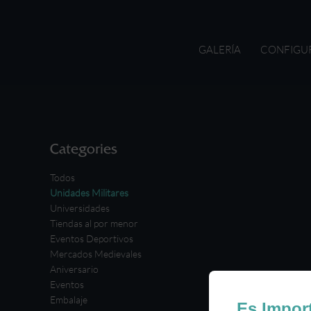
GALERÍA
CONFIGU
Categories
Todos
Unidades Militares
Universidades
Tiendas al por menor
Eventos Deportivos
Mercados Medievales
Aniversario
Eventos
Embalaje
Es Impor