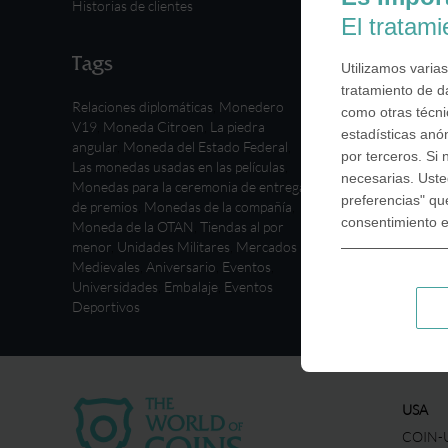
Historias de clientes
El tratam
Tags
Utilizamos varias
tratamiento de d
Relaciones diplomáticas
,
Monedero
como otras técnic
V19
,
Moneda Citroen
,
La piedra
estadísticas anó
angular
,
Moneda del Estado Federal
,
por terceros. Si
Las monedas usadas en las películas
,
necesarias. Uste
Monedas para la ceremonia de entrega
preferencias" qu
de premios
,
Monedas de la compañía
,
consentimiento 
Moneda de la OTAN
,
Tiendas al por
menor
,
Unidades Militares
,
Mercados
Medievales
,
Aniversario
,
Eventos
,
Universidades
,
Embalaje
,
Eventos
Deportivos
USA
COIN-U