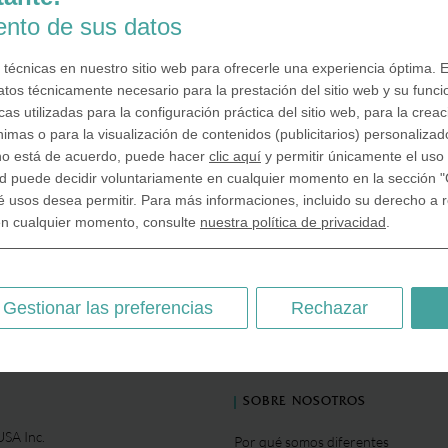
Podemos grabar Medallas Milit
Individuales Para mucha gente jo
iento de sus datos
tiempo de servicio en el Ejercito es 
que cambia su vida. Y puesto que el 
 técnicas en nuestro sitio web para ofrecerle una experiencia óptima. E
militar puede dejar huella en un 
atos técnicamente necesario para la prestación del sitio web y su funci
soldado, nos encargamos de gr
as utilizadas para la configuración práctica del sitio web, para la crea
nimas o para la visualización de contenidos (publicitarios) personalizad
 no está de acuerdo, puede hacer
clic aquí
y permitir únicamente el uso 
Unidades Militares
d puede decidir voluntariamente en cualquier momento en la sección "
é usos desea permitir. Para más informaciones, incluido su derecho a re
en cualquier momento, consulte
nuestra política de privacidad
.
Gestionar las preferencias
Rechazar
SOBRE NOSOTROS
SA Inc.
Por qué somos diferentes