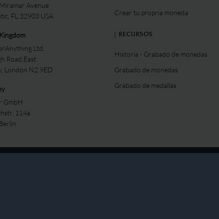
 Miramar Avenue
Crear tu propria moneda
ntic, FL 32903 USA
 Kingdom
RECURSOS
rAnything Ltd.
Historia - Grabado de monedas
gh Road,East
ey, London N2 9ED
Grabado de monedas
Grabado de medallas
ny
er GmbH
chstr. 114a
Berlin