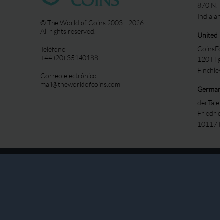
870 N.
Indiala
© The World of Coins 2003 - 2026
All rights reserved.
United
CoinsFo
Teléfono
+44 (20) 35140188
120 Hi
Finchl
Correo electrónico
mail@theworldofcoins.com
Germa
derTal
Friedri
10117 