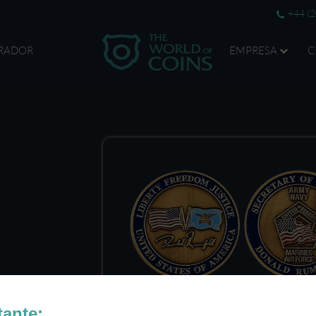
+44 (
RADOR
EMPRESA
C
tante: