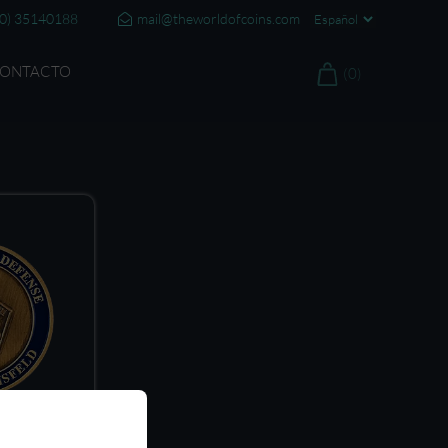
20) 35140188
mail@theworldofcoins.com
ONTACTO
(0)