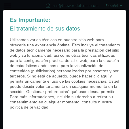
mail@theworldofcoins.com
+44 (20) 35140188
Es Importante:
El tratamiento de sus datos
(0)
Utilizamos varias técnicas en nuestro sitio web para
ofrecerle una experiencia óptima. Esto incluye el tratamiento
de datos técnicamente necesario para la prestación del sitio
web y su funcionalidad, así como otras técnicas utilizadas
Categories
para la configuración práctica del sitio web, para la creación
de estadísticas anónimas o para la visualización de
Todos
contenidos (publicitarios) personalizados por nosotros y por
Unidades Militares
terceros. Si no está de acuerdo, puede hacer
clic aquí
y
permitir únicamente el uso de las cookies necesarias. Usted
Universidades
puede decidir voluntariamente en cualquier momento en la
Tiendas al por menor
sección "Gestionar preferencias" qué usos desea permitir.
Eventos Deportivos
Para más informaciones, incluido su derecho a retirar su
Mercados Medievales
consentimiento en cualquier momento, consulte
nuestra
política de privacidad
.
Aniversario
Eventos
Embalaje
Historias de clientes