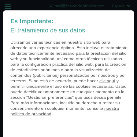
mail@theworldofcoins.com
+44 (20) 35140188
Es Importante:
El tratamiento de sus datos
(0)
Utilizamos varias técnicas en nuestro sitio web para
ofrecerle una experiencia óptima. Esto incluye el tratamiento
de datos técnicamente necesario para la prestación del sitio
web y su funcionalidad, así como otras técnicas utilizadas
Categories
para la configuración práctica del sitio web, para la creación
de estadísticas anónimas o para la visualización de
Todos
contenidos (publicitarios) personalizados por nosotros y por
Unidades Militares
terceros. Si no está de acuerdo, puede hacer
clic aquí
y
permitir únicamente el uso de las cookies necesarias. Usted
Universidades
puede decidir voluntariamente en cualquier momento en la
Tiendas al por menor
sección "Gestionar preferencias" qué usos desea permitir.
Eventos Deportivos
Para más informaciones, incluido su derecho a retirar su
Mercados Medievales
consentimiento en cualquier momento, consulte
nuestra
Aniversario
política de privacidad
.
Eventos
Embalaje
Historias de clientes