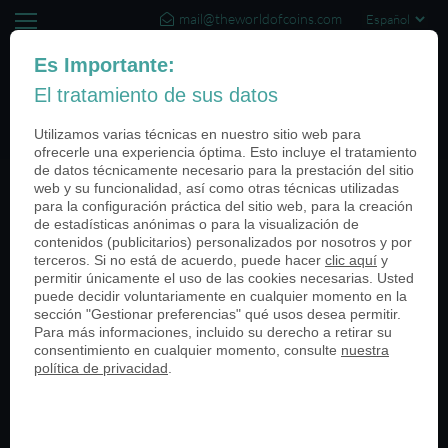
mail@theworldofcoins.com
+44 (20) 35140188
Es Importante:
El tratamiento de sus datos
(0)
Utilizamos varias técnicas en nuestro sitio web para
ofrecerle una experiencia óptima. Esto incluye el tratamiento
de datos técnicamente necesario para la prestación del sitio
web y su funcionalidad, así como otras técnicas utilizadas
Categories
para la configuración práctica del sitio web, para la creación
de estadísticas anónimas o para la visualización de
Todos
contenidos (publicitarios) personalizados por nosotros y por
terceros. Si no está de acuerdo, puede hacer
clic aquí
y
Unidades Militares
permitir únicamente el uso de las cookies necesarias. Usted
Universidades
puede decidir voluntariamente en cualquier momento en la
Tiendas al por menor
sección "Gestionar preferencias" qué usos desea permitir.
Eventos Deportivos
Para más informaciones, incluido su derecho a retirar su
Mercados Medievales
consentimiento en cualquier momento, consulte
nuestra
política de privacidad
.
Aniversario
Eventos
Embalaje
Historias de clientes