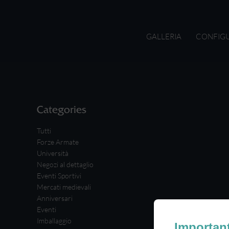
GALLERIA
CONFIG
Categories
Tutti
Forze Armate
Università
Negozi al dettaglio
Eventi Sportivi
Mercati medievali
Anniversari
Eventi
Imballaggio
Importan