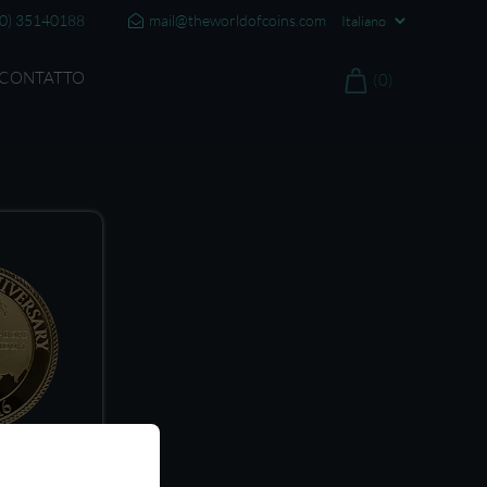
20) 35140188
mail@theworldofcoins.com
CONTATTO
(0)