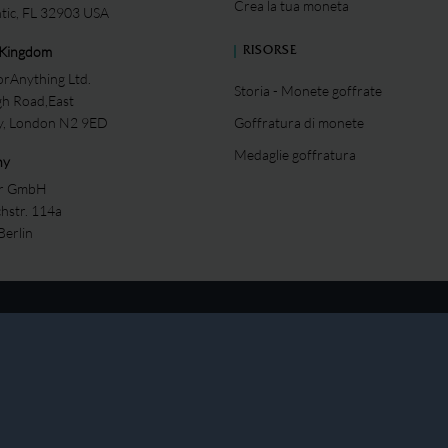
Crea la tua moneta
ntic, FL 32903 USA
 Kingdom
RISORSE
rAnything Ltd.
Storia - Monete goffrate
gh Road,East
ey, London N2 9ED
Goffratura di monete
Medaglie goffratura
ny
er GmbH
chstr. 114a
Berlin