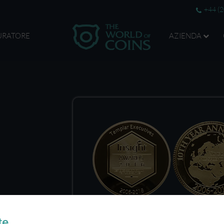
+44 (
URATORE
AZIENDA
te