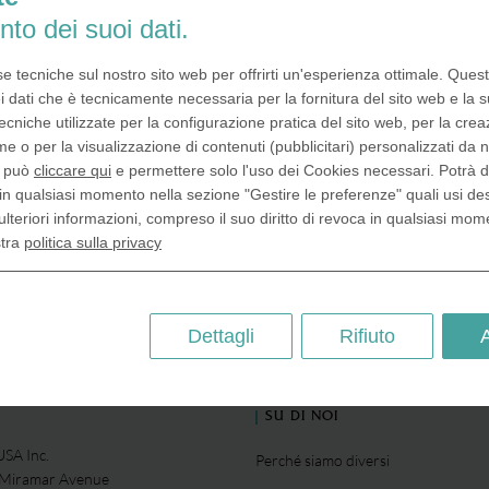
Possiamo coniare monete per event
di qualsiasi genere, tenuti, per ese
nto dei suoi dati.
imprese economiche od organizza
offrono sempre idee e attività inso
se tecniche sul nostro sito web per offrirti un'esperienza ottimale. Ques
visitatori. Coniare medaglie person
i dati che è tecnicamente necessaria per la fornitura del sito web e la s
(d'ora in poi denominate monete,
ecniche utilizzate per la configurazione pratica del sito web, per la crea
Disclaimer) per un evento di ril
me o per la visualizzazione di contenuti (pubblicitari) personalizzati da n
, può
cliccare qui
e permettere solo l'uso dei Cookies necessari. Potrà 
in qualsiasi momento nella sezione "Gestire le preferenze" quali usi de
Eventi
ulteriori informazioni, compreso il suo diritto di revoca in qualsiasi mom
stra
politica sulla privacy
Dettagli
Rifiuto
SU DI NOI
SA Inc.
Perché siamo diversi
 Miramar Avenue