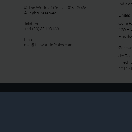
Indiala
© The World of Coins 2003 - 2026
All rights reserved.
United
CoinsFo
Telefono
+44 (20) 35140188
120 Hi
Finchl
Email
mail@theworldofcoins.com
Germa
derTal
Friedri
10117 