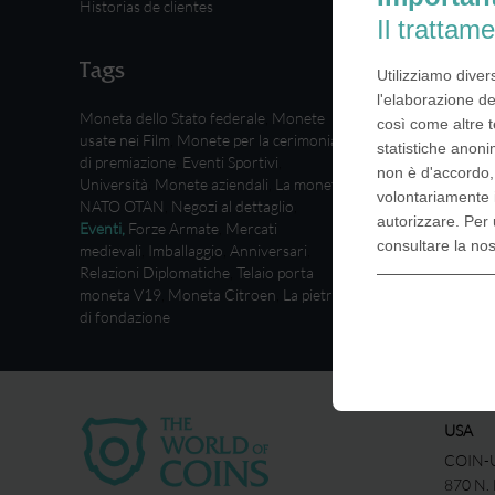
Historias de clientes
Il trattame
Tags
Utilizziamo diver
l'elaborazione de
Moneta dello Stato federale
,
Monete
così come altre t
usate nei Film
,
Monete per la cerimonia
statistiche anoni
di premiazione
,
Eventi Sportivi
,
non è d'accordo
Università
,
Monete aziendali
,
La moneta
volontariamente 
NATO OTAN
,
Negozi al dettaglio
,
autorizzare. Per 
Eventi
,
Forze Armate
,
Mercati
consultare la no
medievali
,
Imballaggio
,
Anniversari
,
Relazioni Diplomatiche
,
Telaio porta
moneta V19
,
Moneta Citroen
,
La pietra
di fondazione
USA
COIN-U
870 N.