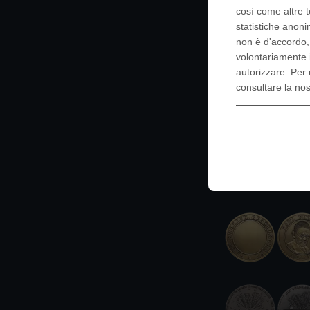
così come altre t
statistiche anoni
non è d'accordo
volontariamente 
autorizzare. Per 
consultare la no