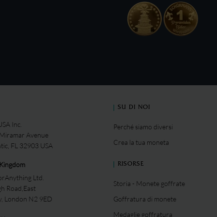
SU DI NOI
SA Inc.
Perché siamo diversi
 Miramar Avenue
Crea la tua moneta
ntic, FL 32903 USA
 Kingdom
RISORSE
rAnything Ltd.
Storia - Monete goffrate
gh Road,East
ey, London N2 9ED
Goffratura di monete
Medaglie goffratura