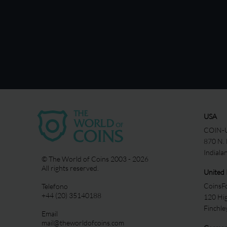
USA
COIN-U
870 N.
Indiala
© The World of Coins 2003 - 2026
All rights reserved.
United
CoinsFo
Telefono
+44 (20) 35140188
120 Hi
Finchl
Email
mail@theworldofcoins.com