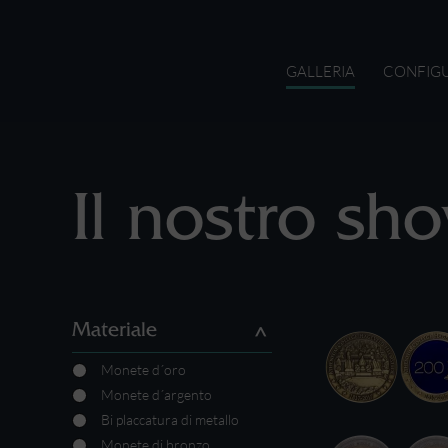
GALLERIA
CONFIG
Il nostro s
Materiale
Monete d´oro
Monete d´argento
Bi placcatura di metallo
Monete di bronzo