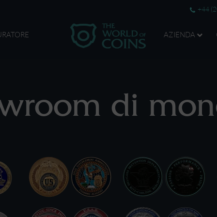
+44 (
URATORE
AZIENDA
howroom di mon