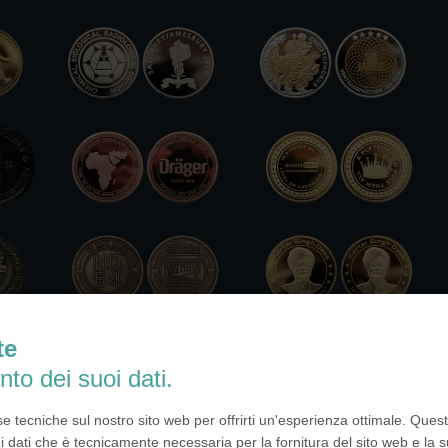
te
nto dei suoi dati.
se tecniche sul nostro sito web per offrirti un'esperienza ottimale. Ques
i dati che è tecnicamente necessaria per la fornitura del sito web e la s