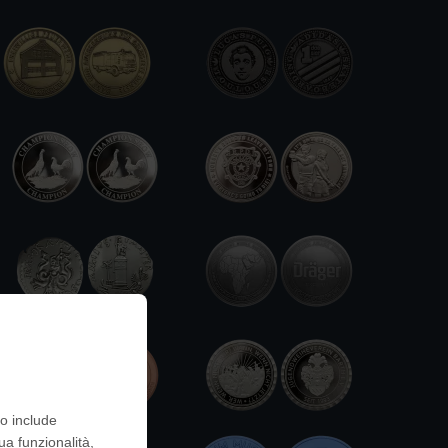
to include
ua funzionalità,