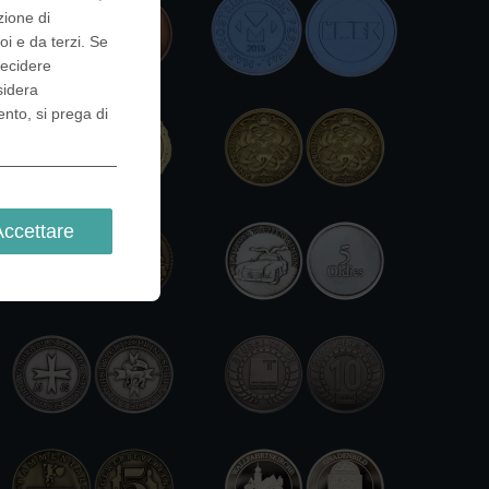
zione di
oi e da terzi. Se
decidere
sidera
ento, si prega di
Accettare