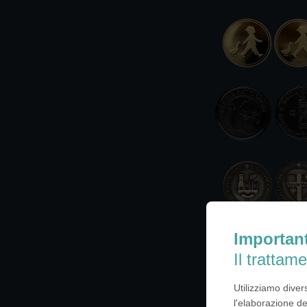
Importan
Il trattame
Utilizziamo diver
l'elaborazione de