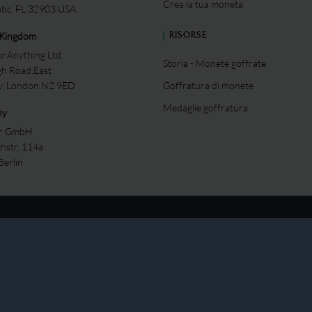
Crea la tua moneta
ntic, FL 32903 USA
 Kingdom
RISORSE
rAnything Ltd.
Storia - Monete goffrate
gh Road,East
ey, London N2 9ED
Goffratura di monete
Medaglie goffratura
ny
er GmbH
chstr. 114a
Berlin