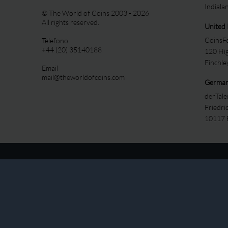
Indiala
© The World of Coins 2003 - 2026
All rights reserved.
United
CoinsFo
Telefono
+44 (20) 35140188
120 Hi
Finchl
Email
mail@theworldofcoins.com
Germa
derTal
Friedri
10117 