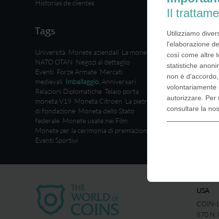
Historias de clientes
Il trattame
Tags
Utilizziamo diver
l'elaborazione de
Università
,
Monete aziendali
,
La moneta
così come altre t
NATO OTAN
,
Negozi al dettaglio
,
statistiche anoni
Eventi
,
Forze Armate
,
Mercati
non è d'accordo
medievali
,
Imballaggio
,
Anniversari
,
volontariamente 
Relazioni Diplomatiche
,
Telaio porta
autorizzare. Per 
moneta V19
,
Moneta Citroen
,
La pietra
consultare la no
di fondazione
,
Moneta dello Stato
federale
,
Monete usate nei Film
,
Monete per la cerimonia di premiazione
,
Eventi Sportivi
USA
COIN-U
870 N.