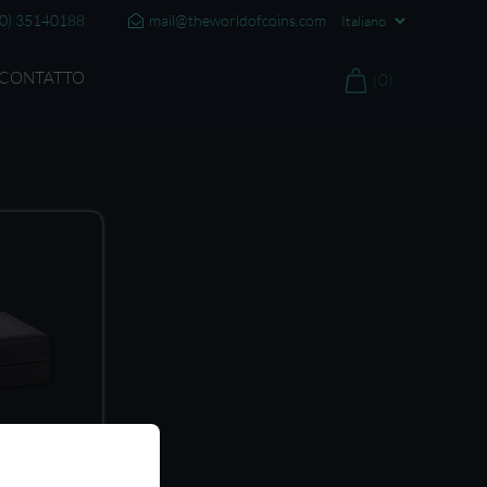
20) 35140188
mail@theworldofcoins.com
CONTATTO
(0)