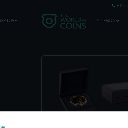
+44 (
URATORE
AZIENDA
te