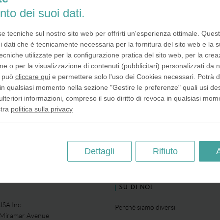
Imballaggio La giusta confezione d
sua moneta la caratteristica desid
nto dei suoi dati.
Offriamo una varietà di diverse solu
imballaggio per i suoi progetti
se tecniche sul nostro sito web per offrirti un'esperienza ottimale. Ques
realizzazione delle monete. Un 
i dati che è tecnicamente necessaria per la fornitura del sito web e la s
rivestimento in acrilico che prote
ecniche utilizzate per la configurazione pratica del sito web, per la crea
moneta dalle interferenze conl´es
me o per la visualizzazione di contenuti (pubblicitari) personalizzati da n
Oppure…
, può
cliccare qui
e permettere solo l'uso dei Cookies necessari. Potrà 
in qualsiasi momento nella sezione "Gestire le preferenze" quali usi de
ulteriori informazioni, compreso il suo diritto di revoca in qualsiasi mom
Imballaggio
stra
politica sulla privacy
Dettagli
Rifiuto
SU DI NOI
SA Inc.
Perché siamo diversi
 Miramar Avenue