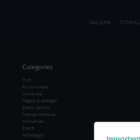
GALLERIA
CONFIG
Categories
Tutti
Forze Armate
Università
Negozi al dettaglio
Eventi Sportivi
Mercati medievali
Anniversari
Eventi
Imballaggio
Importan