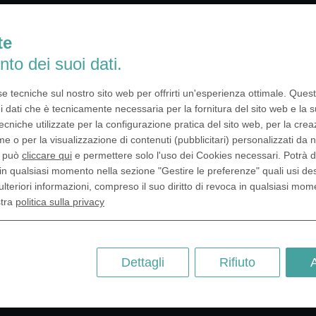
te
i possono
nto dei suoi dati.
 di monete
se tecniche sul nostro sito web per offrirti un'esperienza ottimale. Ques
i dati che è tecnicamente necessaria per la fornitura del sito web e la s
ecniche utilizzate per la configurazione pratica del sito web, per la crea
 per diverse funzioni / ruoli e
me o per la visualizzazione di contenuti (pubblicitari) personalizzati da n
può essere utilizzata come
, può
cliccare qui
e permettere solo l'uso dei Cookies necessari. Potrà 
o, potendo essere riscattata
in qualsiasi momento nella sezione "Gestire le preferenze" quali usi de
niare monete decorative è
ulteriori informazioni, compreso il suo diritto di revoca in qualsiasi mom
peciali dell’evento o per dare
stra
politica sulla privacy
’ampia scelta di materiali di
, a partire da monete in oro e
on mercato in acciaio o in PVC,
one e del budget.
Dettagli
Rifiuto