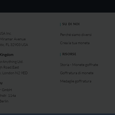
SU DI NOI
SA Inc.
Perché siamo diversi
 Miramar Avenue
Crea la tua moneta
ntic, FL 32903 USA
 Kingdom
RISORSE
rAnything Ltd.
Storia - Monete goffrate
gh Road,East
ey, London N2 9ED
Goffratura di monete
Medaglie goffratura
ny
er GmbH
chstr. 114a
Berlin