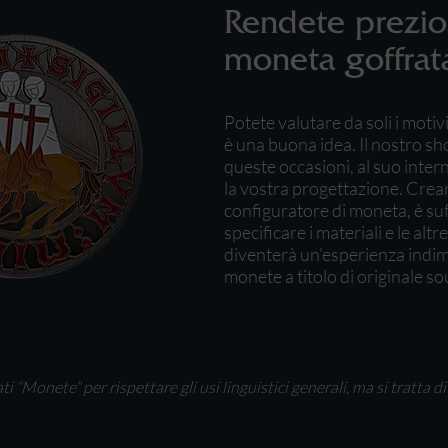
Rendete prezio
moneta goffrat
Potete valutare da soli i moti
è una buona idea. Il nostro sho
queste occasioni, al suo inte
la vostra progettazione. Crear
configuratore di moneta, è suffi
specificare i materiali e le alt
diventerà un’esperienza indimen
monete a titolo di originale so
 “Monete” per rispettare gli usi linguistici generali, ma si tratta