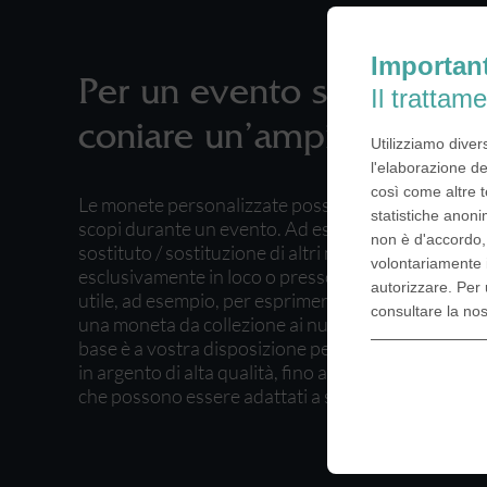
Importan
Per un evento speciale, s
Il trattame
coniare un’ampia varietà
Utilizziamo diver
l'elaborazione de
così come altre t
Le monete personalizzate possono essere utilizzate
statistiche anoni
scopi durante un evento. Ad esempio, una moneta 
non è d'accordo
sostituto / sostituzione di altri mezzi di pagament
volontariamente 
esclusivamente in loco o presso la sede. Anche co
autorizzare. Per 
utile, ad esempio, per esprimere stima agli ospiti s
consultare la no
una moneta da collezione ai numerosi visitatori. Un
base è a vostra disposizione per monete e medaglie
in argento di alta qualità, fino ad alternative a bu
che possono essere adattati a seconda dell’occasi