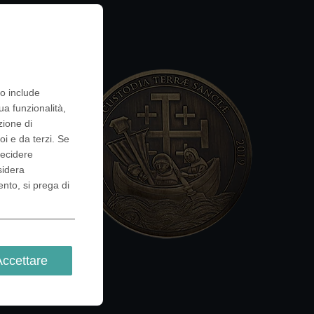
to include
ua funzionalità,
zione di
oi e da terzi. Se
decidere
sidera
ento, si prega di
Accettare