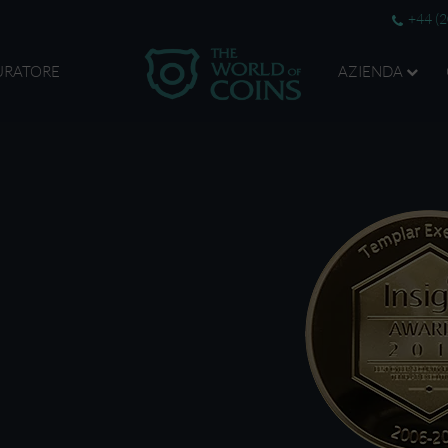
+44 (
URATORE
AZIENDA