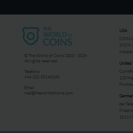
USA
COIN-U
870 N.
Indiala
© The World of Coins 2003 - 2026
All rights reserved.
United
CoinsFo
Telefono
+44 (20) 35140188
120 Hi
Finchl
Email
mail@theworldofcoins.com
Germa
derTal
Friedri
10117 