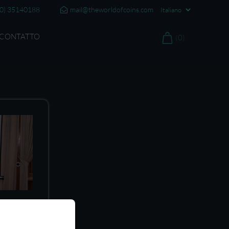
20) 35140188
mail@theworldofcoins.com
CONTATTO
(0)
elazione
ioni