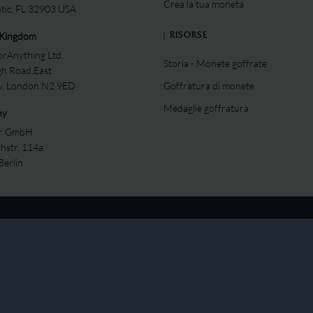
Crea la tua moneta
ntic, FL 32903 USA
 Kingdom
RISORSE
rAnything Ltd.
Storia - Monete goffrate
gh Road,East
ey, London N2 9ED
Goffratura di monete
Medaglie goffratura
ny
er GmbH
chstr. 114a
Berlin