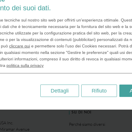
diplomatiche tra Germania e Isr
nto dei suoi dati.
l'ambasciatore israeliano ha conse
medaglie per gli eccezionali risultati
da CoinsforAnything.co.uk. La 
se tecniche sul nostro sito web per offrirti un'esperienza ottimale. Ques
medaglia è stata consegnata al mi
i dati che è tecnicamente necessaria per la fornitura del sito web e la s
federale…
ecniche utilizzate per la configurazione pratica del sito web, per la crea
me o per la visualizzazione di contenuti (pubblicitari) personalizzati da n
, può
cliccare qui
e permettere solo l'uso dei Cookies necessari. Potrà 
Relazioni Diplomatich
in qualsiasi momento nella sezione "Gestire le preferenze" quali usi de
ulteriori informazioni, compreso il suo diritto di revoca in qualsiasi mom
stra
politica sulla privacy
Dettagli
Rifiuto
SU DI NOI
SA Inc.
Perché siamo diversi
 Miramar Avenue