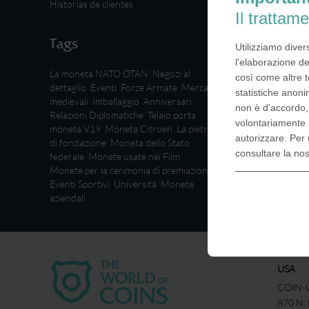
Historias de clientes
Il trattame
Tags
Utilizziamo diver
l'elaborazione de
La moneta NATO OTAN
,
Negozi al
così come altre t
dettaglio
,
Eventi
,
Forze Armate
,
Mercati
statistiche anoni
medievali
,
Imballaggio
,
Anniversari
,
non è d'accordo
Relazioni Diplomatiche
,
Telaio porta
volontariamente 
moneta V19
,
Moneta Citroen
,
La pietra
autorizzare. Per 
di fondazione
,
Moneta dello Stato
consultare la no
federale
,
Monete usate nei Film
,
Monete per la cerimonia di premiazione
,
Eventi Sportivi
,
Università
,
Monete
aziendali
USA
COIN-U
870 N.