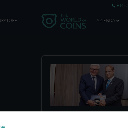
+44 (
URATORE
AZIENDA
Medaglie per premiare una lunga r
Per celebrare i 50 anni di relaz
te