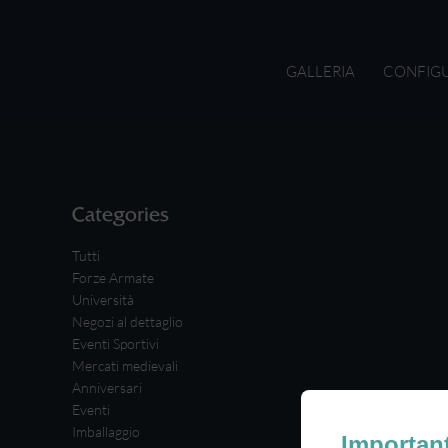
GALLERIA
CONFIG
Categories
Tutti
Forze Armate
Università
Negozi al dettaglio
Eventi Sportivi
Mercati medievali
Anniversari
Eventi
Imballaggio
Importan