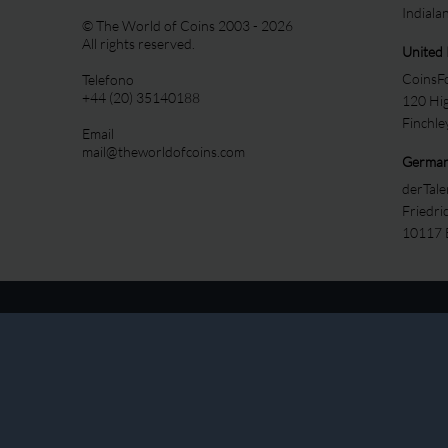
Indiala
© The World of Coins 2003 - 2026
All rights reserved.
United
CoinsFo
Telefono
+44 (20) 35140188
120 Hi
Finchl
Email
mail@theworldofcoins.com
Germa
derTal
Friedri
10117 