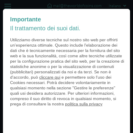
mail@theworldofcoins.com
+44 (20) 35140188
Importante
Il trattamento dei suoi dati.
(0)
Utilizziamo diverse tecniche sul nostro sito web per offrirti
un'esperienza ottimale. Questo include l'elaborazione dei
dati che è tecnicamente necessaria per la fornitura del sito
web e la sua funzionalità, così come altre tecniche utilizzate
Categories
per la configurazione pratica del sito web, per la creazione di
statistiche anonime o per la visualizzazione di contenuti
Tutti
(pubblicitari) personalizzati da noi e da terzi. Se non è
d'accordo, può
cliccare qui
e permettere solo l'uso dei
Forze Armate
Cookies necessari. Potrà decidere volontariamente in
Università
qualsiasi momento nella sezione "Gestire le preferenze"
Negozi al dettaglio
quali usi desidera autorizzare. Per ulteriori informazioni,
Eventi Sportivi
compreso il suo diritto di revoca in qualsiasi momento, si
Mercati medievali
prega di consultare la nostra
politica sulla privacy
Anniversari
Eventi
Imballaggio
Historias de clientes