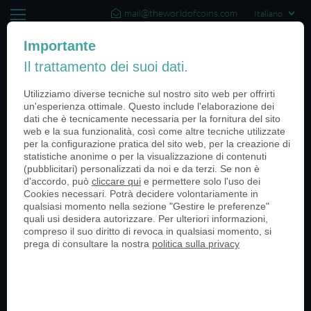
mail@theworldofcoins.com
+44 (20) 35140188
Importante
Il trattamento dei suoi dati.
(0)
Utilizziamo diverse tecniche sul nostro sito web per offrirti
un'esperienza ottimale. Questo include l'elaborazione dei
dati che è tecnicamente necessaria per la fornitura del sito
web e la sua funzionalità, così come altre tecniche utilizzate
Categories
per la configurazione pratica del sito web, per la creazione di
statistiche anonime o per la visualizzazione di contenuti
Tutti
(pubblicitari) personalizzati da noi e da terzi. Se non è
d'accordo, può
cliccare qui
e permettere solo l'uso dei
Forze Armate
Cookies necessari. Potrà decidere volontariamente in
Università
qualsiasi momento nella sezione "Gestire le preferenze"
Negozi al dettaglio
quali usi desidera autorizzare. Per ulteriori informazioni,
Eventi Sportivi
compreso il suo diritto di revoca in qualsiasi momento, si
Mercati medievali
prega di consultare la nostra
politica sulla privacy
Anniversari
Eventi
Imballaggio
Historias de clientes