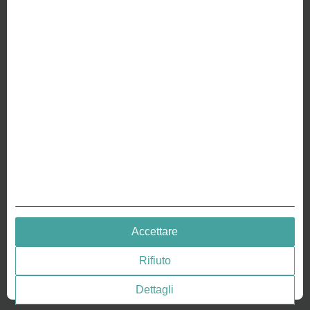
SU DI NOI
Perché siamo diversi
Crea la tua moneta
RISORSE
Storia - Monete goffrate
Goffratura di monete
Medaglie goffratura
QUICK LINKS
Accettare
Terms & Conditions
Rifiuto
Privacy policies
Consenso ai cookie
Dettagli