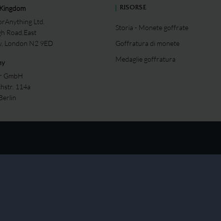
 Kingdom
RISORSE
rAnything Ltd.
Storia - Monete goffrate
gh Road,East
ey, London N2 9ED
Goffratura di monete
Medaglie goffratura
ny
er GmbH
chstr. 114a
Berlin