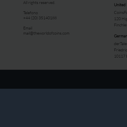
All rights reserved.
United
CoinsFo
Telefono
+44 (20) 35140188
120 Hi
Finchl
Email
mail@theworldofcoins.com
Germa
derTal
Friedri
10117 