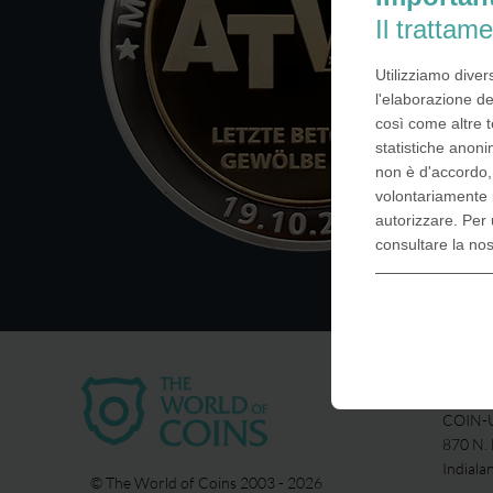
Il trattame
Utilizziamo diver
l'elaborazione de
così come altre t
statistiche anoni
non è d'accordo
volontariamente 
autorizzare. Per 
consultare la no
USA
COIN-U
870 N.
Indiala
© The World of Coins 2003 - 2026