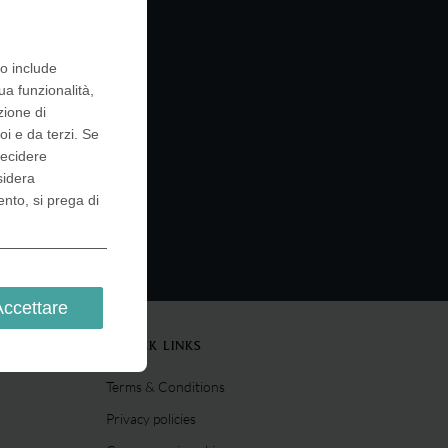
to include
ua funzionalità,
zione di
oi e da terzi. Se
decidere
sidera
ento, si prega di
Accettare
QUICK LINKS
Terms & Conditions
Privacy policies