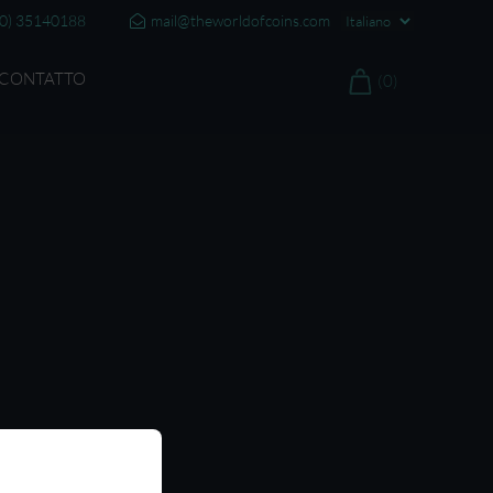
20) 35140188
mail@theworldofcoins.com
CONTATTO
(0)