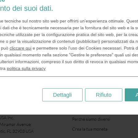
nto dei suoi dati.
se tecniche sul nostro sito web per offrirti un'esperienza ottimale. Ques
i dati che è tecnicamente necessaria per la fornitura del sito web e la s
ecniche utilizzate per la configurazione pratica del sito web, per la crea
me o per la visualizzazione di contenuti (pubblicitari) personalizzati da n
, può
cliccare qui
e permettere solo l'uso dei Cookies necessari. Potrà 
in qualsiasi momento nella sezione "Gestire le preferenze" quali usi de
ulteriori informazioni, compreso il suo diritto di revoca in qualsiasi mom
stra
politica sulla privacy
Dettagli
Rifiuto
SU DI NOI
SA Inc.
Perché siamo diversi
 Miramar Avenue
Crea la tua moneta
ntic, FL 32903 USA