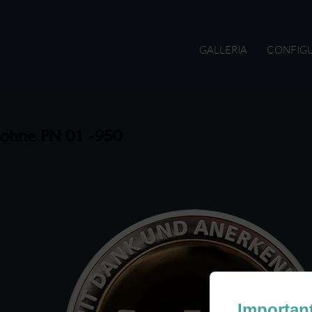
GALLERIA
CONFIG
ohne PN 01 -950
Importan