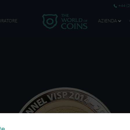
+44 (
URATORE
AZIENDA
te