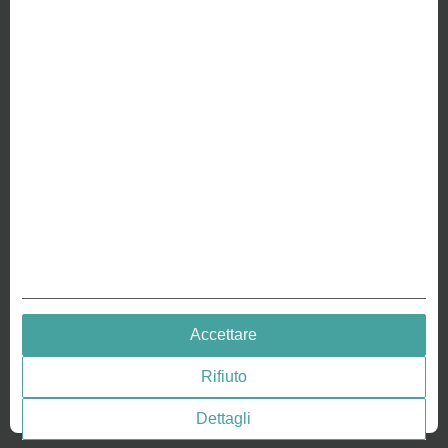
SU DI NOI
Perché siamo diversi
Crea la tua moneta
RISORSE
Storia - Monete goffrate
Goffratura di monete
Medaglie goffratura
QUICK LINKS
Accettare
Terms & Conditions
Rifiuto
Privacy policies
Consenso ai cookie
Dettagli