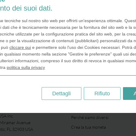
nto dei suoi dati.
se tecniche sul nostro sito web per offrirti un'esperienza ottimale. Ques
i dati che è tecnicamente necessaria per la fornitura del sito web e la s
ecniche utilizzate per la configurazione pratica del sito web, per la crea
me o per la visualizzazione di contenuti (pubblicitari) personalizzati da n
, può
cliccare qui
e permettere solo l'uso dei Cookies necessari. Potrà 
in qualsiasi momento nella sezione "Gestire le preferenze" quali usi de
ulteriori informazioni, compreso il suo diritto di revoca in qualsiasi mom
stra
politica sulla privacy
Dettagli
Rifiuto
SU DI NOI
SA Inc.
Perché siamo diversi
 Miramar Avenue
Crea la tua moneta
ntic, FL 32903 USA