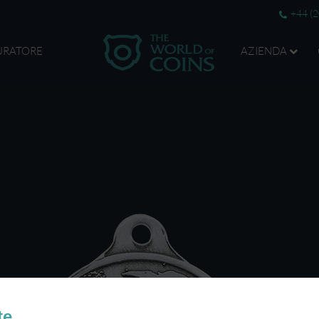
+44 (
URATORE
AZIENDA
te