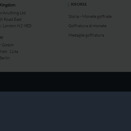
 Kingdom
RISORSE
rAnything Ltd.
Storia - Monete goffrate
gh Road,East
ey, London N2 9ED
Goffratura di monete
Medaglie goffratura
ny
er GmbH
chstr. 114a
Berlin