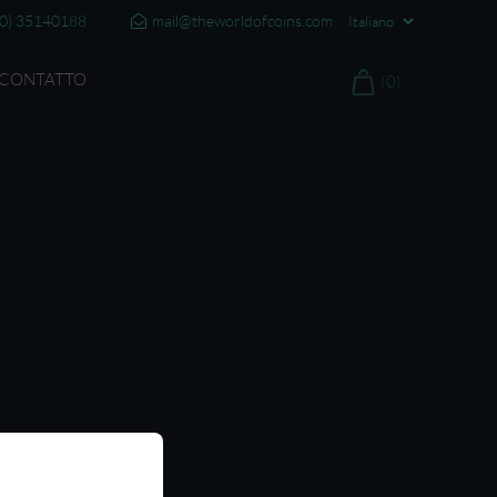
20) 35140188
mail@theworldofcoins.com
CONTATTO
(0)