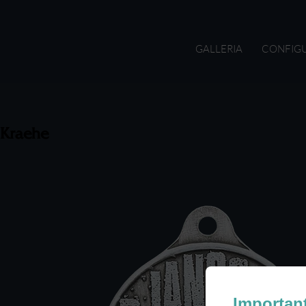
GALLERIA
CONFIG
Kraehe
Importan