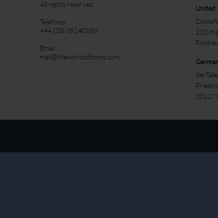
All rights reserved.
United
CoinsFo
Telefono
+44 (20) 35140188
120 Hi
Finchl
Email
mail@theworldofcoins.com
Germa
derTal
Friedri
10117 