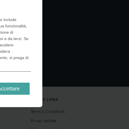
to include
ua funzionalità,
zione di
oi e da terzi. Se
decidere
sidera
ento, si prega di
Accettare
QUICK LINKS
Terms & Conditions
Privacy policies