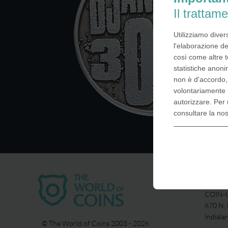
Il trattame
Utilizziamo diver
l'elaborazione de
così come altre t
statistiche anoni
non è d'accordo
volontariamente 
autorizzare. Per 
consultare la no
USA
COIN-U
870 N.
Indiala
© The World of Coins 2003 - 2026