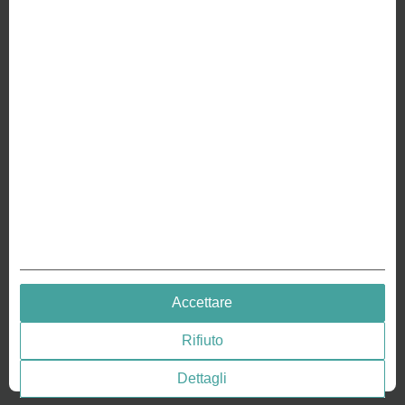
SU DI NOI
Perché siamo diversi
Crea la tua moneta
RISORSE
Storia - Monete goffrate
Goffratura di monete
Medaglie goffratura
QUICK LINKS
Accettare
Terms & Conditions
Rifiuto
Privacy policies
Consenso ai cookie
Dettagli