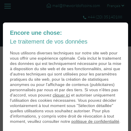
mail@theworldofcoins.com
+44 (20) 35140188
Encore une chose:
(0)
Le traitement de vos données
Nous utilisons diverses techniques sur notre site web pour
Configurateur de
vous offrir une expérience optimale. Cela inclut le traitement
des données qui est techniquement nécessaire pour la mise
à disposition du site web et de ses fonctionnalités, ainsi que
pièces
d'autres techniques qui sont utilisées pour les paramètres
pratiques du site web, pour la création de statistiques
anonymes ou pour l'affichage de contenus (publicitaires)
personnalisés par nous et par des tiers. Si vous n'êtes pas
CRÉER UNE PIÈCE ALÉATOIRE
RECOMMENCER
d'accord, vous pouvez
cliquer ici
et autoriser uniquement
l'utilisation des cookies nécessaires. Vous pouvez décider
volontairement à tout moment sous "Sélection détaillée"
FACE AVANT
FACE ARRIÈRE
quelles utilisations vous souhaitez autoriser. Pour plus
d'informations, y compris votre droit de révocation à tout
moment, veuillez consulter notre
politique de confidentialité
.