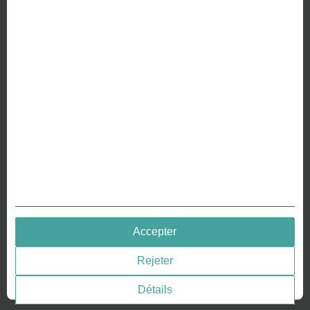
À PROPOS DE NOUS
Pourquoi nous sommes différents
Fabrication de votre pièce de monnaie
RESSOURCES
Histoire – Gravure de pièces
Gravure de pièces
Gravure des médailles
QUICK LINKS
Accepter
Terms & Conditions
Rejeter
Privacy policies
Consentement aux cookies
Détails