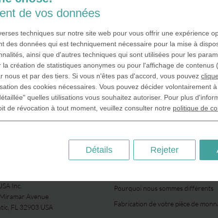
ment de vos données
iverses techniques sur notre site web pour vous offrir une expérience o
ment des données qui est techniquement nécessaire pour la mise à dispos
nnalités, ainsi que d'autres techniques qui sont utilisées pour les para
 la création de statistiques anonymes ou pour l'affichage de contenus (p
r nous et par des tiers. Si vous n'êtes pas d'accord, vous pouvez
clique
lisation des cookies nécessaires. Vous pouvez décider volontairement 
étaillée" quelles utilisations vous souhaitez autoriser. Pour plus d'infor
oit de révocation à tout moment, veuillez consulter notre
politique de co
Détails
Rejeter
À PROPOS DE NOUS
SA Inc.
Pourquoi nous sommes différents
 Miramar Avenue
Fabrication de votre pièce de monn
ntic, FL 32903 USA