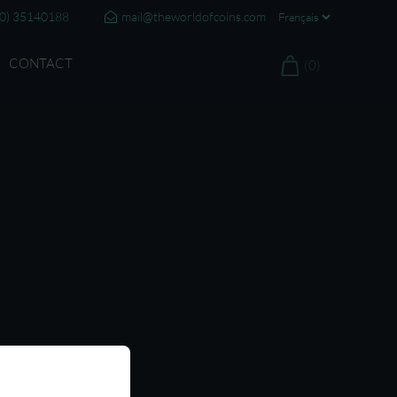
20) 35140188
mail@theworldofcoins.com
CONTACT
(0)