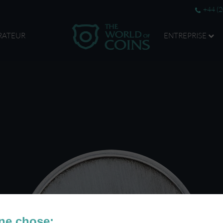
+44 (
RATEUR
ENTREPRISE
ne chose: