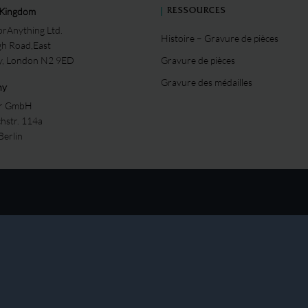
 Kingdom
RESSOURCES
rAnything Ltd.
Histoire – Gravure de pièces
gh Road,East
ey, London N2 9ED
Gravure de pièces
Gravure des médailles
ny
er GmbH
chstr. 114a
Berlin