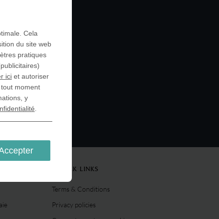
ptimale. Cela
ition du site web
mètres pratiques
ublicitaires)
r ici
et autoriser
à tout moment
mations, y
nfidentialité
.
Accepter
QUICK LINKS
Terms & Conditions
aie
Privacy policies