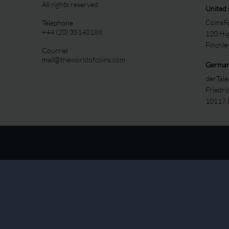
All rights reserved.
United
CoinsFo
Téléphone
+44 (20) 35140188
120 Hi
Finchl
Courriel
mail@theworldofcoins.com
Germa
derTal
Friedri
10117 