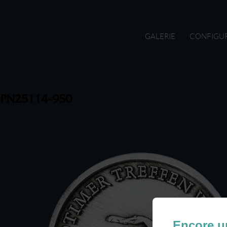
GALERIE
CONFIGU
PN25114-950
Encore u