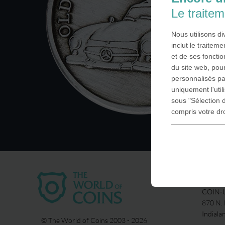
Le traite
Nous utilisons d
inclut le traite
et de ses fonctio
du site web, pour
personnalisés pa
uniquement l'uti
sous "Sélection d
compris votre dr
USA
COIN-U
870 N.
Indiala
© The World of Coins 2003 - 2026