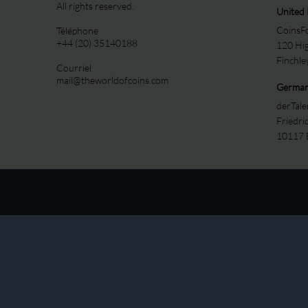
All rights reserved.
United
CoinsFo
Téléphone
+44 (20) 35140188
120 Hi
Finchl
Courriel
mail@theworldofcoins.com
Germa
derTal
Friedri
10117 