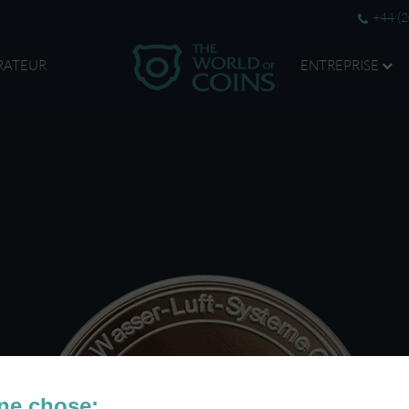
+44 (
RATEUR
ENTREPRISE
ne chose: