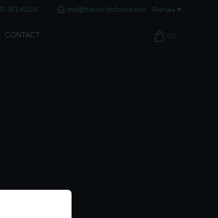
20) 35140188
mail@theworldofcoins.com
CONTACT
(0)