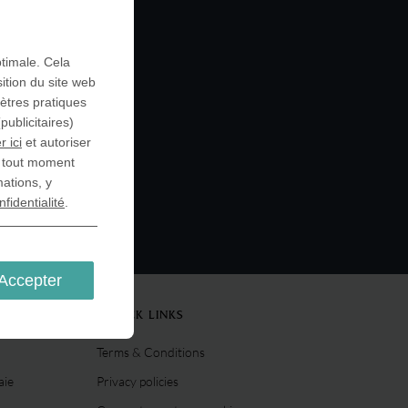
ptimale. Cela
ition du site web
mètres pratiques
ublicitaires)
r ici
et autoriser
à tout moment
mations, y
nfidentialité
.
Accepter
QUICK LINKS
Terms & Conditions
aie
Privacy policies