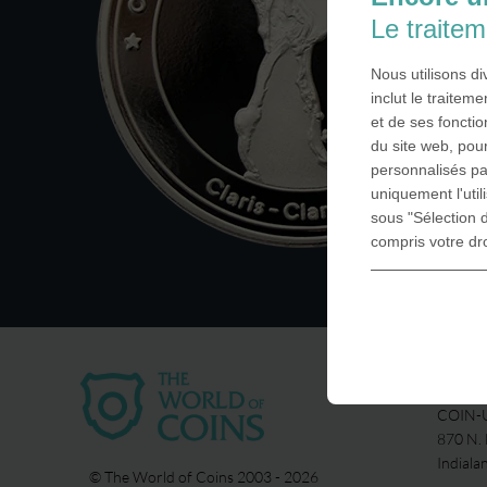
Le traite
Nous utilisons d
inclut le traite
et de ses fonctio
du site web, pour
personnalisés pa
uniquement l'uti
sous "Sélection d
compris votre dr
USA
COIN-U
870 N.
Indiala
© The World of Coins 2003 - 2026