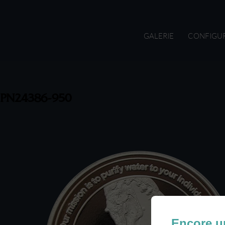
GALERIE
CONFIGU
PN24386-950
Encore u