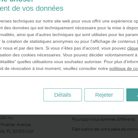
ment de vos données
iverses techniques sur notre site web pour vous offrir une expérience o
ment des données qui est techniquement nécessaire pour la mise à dispos
nnalités, ainsi que d'autres techniques qui sont utilisées pour les para
 la création de statistiques anonymes ou pour l'affichage de contenus (p
r nous et par des tiers. Si vous n'êtes pas d'accord, vous pouvez
clique
lisation des cookies nécessaires. Vous pouvez décider volontairement 
étaillée" quelles utilisations vous souhaitez autoriser. Pour plus d'infor
oit de révocation à tout moment, veuillez consulter notre
politique de co
Détails
Rejeter
À PROPOS DE NOUS
SA Inc.
Pourquoi nous sommes différents
 Miramar Avenue
Fabrication de votre pièce de monn
ntic, FL 32903 USA