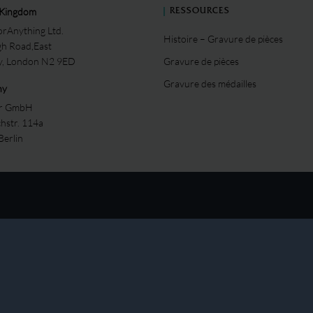
 Kingdom
RESSOURCES
rAnything Ltd.
Histoire – Gravure de pièces
gh Road,East
ey, London N2 9ED
Gravure de pièces
Gravure des médailles
ny
er GmbH
chstr. 114a
Berlin