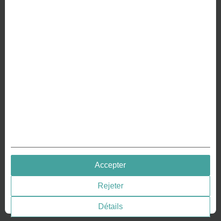
À PROPOS DE NOUS
Pourquoi nous sommes différents
Fabrication de votre pièce de monnaie
RESSOURCES
Histoire – Gravure de pièces
Gravure de pièces
Gravure des médailles
QUICK LINKS
Accepter
Terms & Conditions
Rejeter
Privacy policies
Consentement aux cookies
Détails