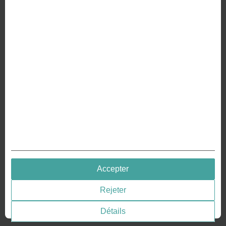
À PROPOS DE NOUS
Pourquoi nous sommes différents
Fabrication de votre pièce de monnaie
RESSOURCES
Histoire – Gravure de pièces
Gravure de pièces
Gravure des médailles
QUICK LINKS
Accepter
Terms & Conditions
Rejeter
Privacy policies
Consentement aux cookies
Détails