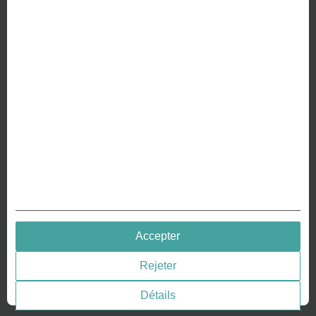
À PROPOS DE NOUS
Pourquoi nous sommes différents
Fabrication de votre pièce de monnaie
RESSOURCES
Histoire – Gravure de pièces
Gravure de pièces
Gravure des médailles
QUICK LINKS
Accepter
Terms & Conditions
Rejeter
Privacy policies
Consentement aux cookies
Détails