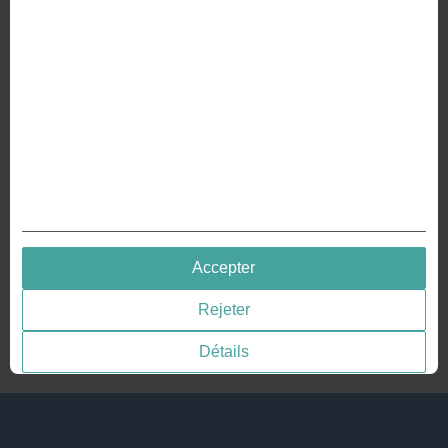
Fabrication de votre pièce de monnaie
RESSOURCES
Histoire – Gravure de pièces
Gravure de pièces
Gravure des médailles
QUICK LINKS
Accepter
Terms & Conditions
Rejeter
Privacy policies
Consentement aux cookies
Détails