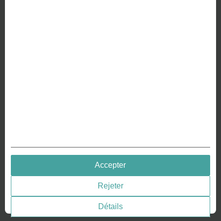
À PROPOS DE NOUS
Pourquoi nous sommes différents
Fabrication de votre pièce de monnaie
RESSOURCES
Histoire – Gravure de pièces
Gravure de pièces
Gravure des médailles
QUICK LINKS
Accepter
Terms & Conditions
Rejeter
Privacy policies
Consentement aux cookies
Détails