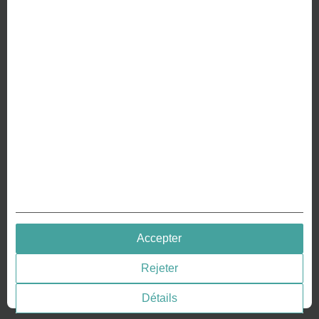
À PROPOS DE NOUS
Pourquoi nous sommes différents
Fabrication de votre pièce de monnaie
RESSOURCES
Histoire – Gravure de pièces
Gravure de pièces
Gravure des médailles
QUICK LINKS
Accepter
Terms & Conditions
Rejeter
Privacy policies
Consentement aux cookies
Détails