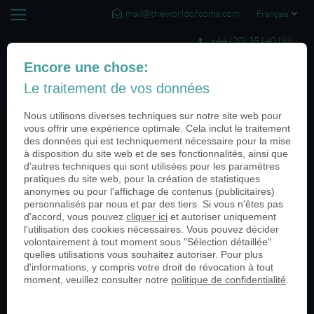
mail@theworldofcoins.com
+44 (20) 35140188
Encore une chose:
(0)
Le traitement de vos données
Nous utilisons diverses techniques sur notre site web pour
vous offrir une expérience optimale. Cela inclut le traitement
des données qui est techniquement nécessaire pour la mise
à disposition du site web et de ses fonctionnalités, ainsi que
d'autres techniques qui sont utilisées pour les paramètres
Événements
pratiques du site web, pour la création de statistiques
anonymes ou pour l'affichage de contenus (publicitaires)
personnalisés par nous et par des tiers. Si vous n'êtes pas
d'accord, vous pouvez
cliquer ici
et autoriser uniquement
l'utilisation des cookies nécessaires. Vous pouvez décider
volontairement à tout moment sous "Sélection détaillée"
quelles utilisations vous souhaitez autoriser. Pour plus
d'informations, y compris votre droit de révocation à tout
moment, veuillez consulter notre
politique de confidentialité
.