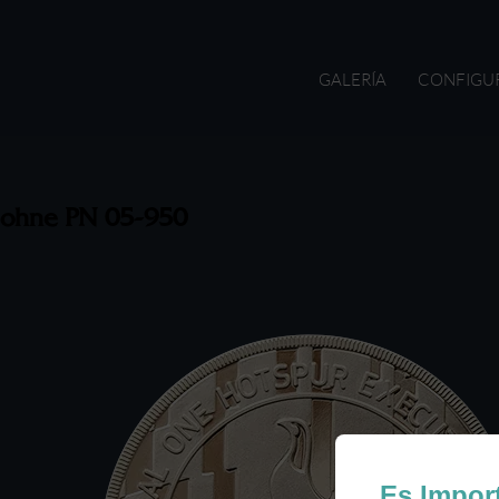
GALERÍA
CONFIGU
ohne PN 05-950
Es Impor