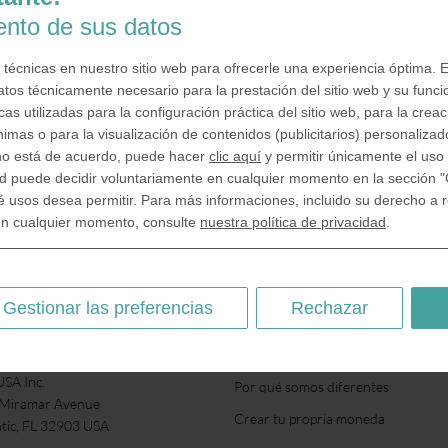
iento de sus datos
 técnicas en nuestro sitio web para ofrecerle una experiencia óptima. E
atos técnicamente necesario para la prestación del sitio web y su funci
as utilizadas para la configuración práctica del sitio web, para la crea
nimas o para la visualización de contenidos (publicitarios) personalizad
 no está de acuerdo, puede hacer
clic aquí
y permitir únicamente el uso 
d puede decidir voluntariamente en cualquier momento en la sección "
é usos desea permitir. Para más informaciones, incluido su derecho a re
en cualquier momento, consulte
nuestra política de privacidad
.
Gestionar las preferencias
Rechazar
SOBRE NOSOTROS
SA Inc.
Por qué somos diferentes
 Miramar Avenue
Crear tu propria moneda
ntic, FL 32903 USA