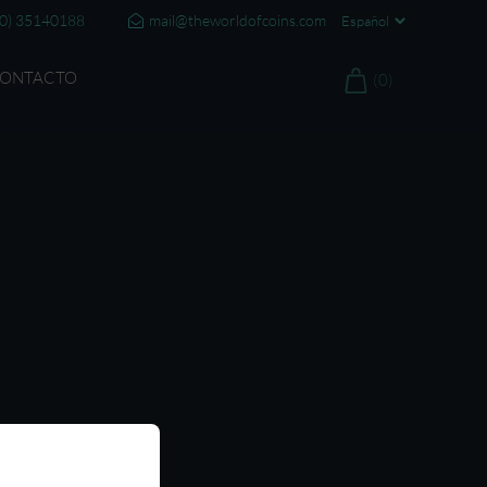
20) 35140188
mail@theworldofcoins.com
ONTACTO
(0)