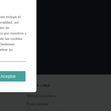
sto incluye el
onalidad, así
ción de
os por nosotros y
de las cookies
Gestionar
tirar su
Aceptar
QUICK LINKS
Terms & Conditions
Privacy policies