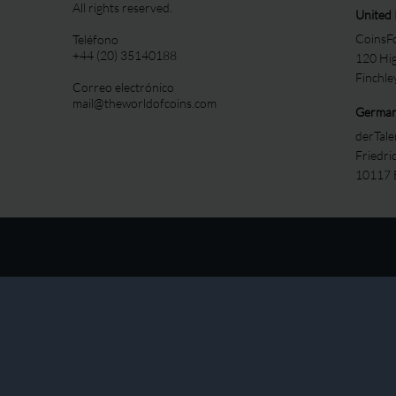
All rights reserved.
United
CoinsFo
Teléfono
+44 (20) 35140188
120 Hi
Finchl
Correo electrónico
mail@theworldofcoins.com
Germa
derTal
Friedri
10117 