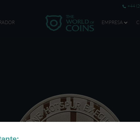
+44 (
RADOR
EMPRESA
C
tante: