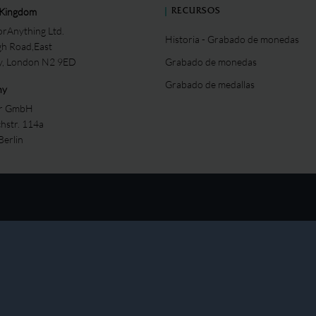
 Kingdom
RECURSOS
rAnything Ltd.
Historia - Grabado de monedas
gh Road,East
ey, London N2 9ED
Grabado de monedas
Grabado de medallas
ny
er GmbH
chstr. 114a
Berlin