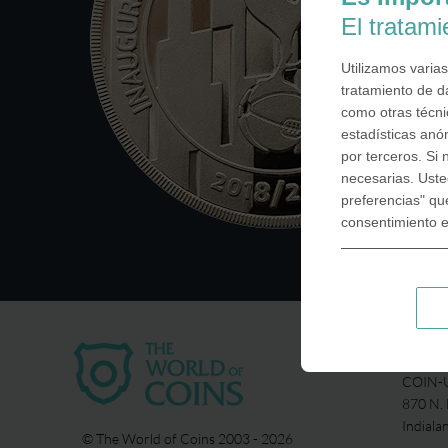
El tratam
Utilizamos varias
tratamiento de d
como otras técnic
estadísticas anó
por terceros. Si
necesarias. Uste
preferencias" qu
consentimiento 
USA
COIN-U
870 N.
Indiala
© The World of Coins 2003 - 2026